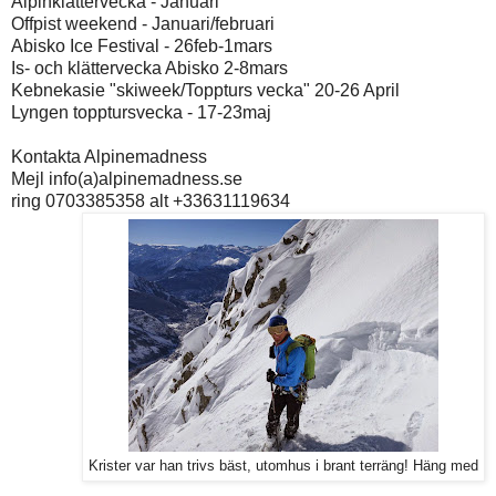
Alpinklättervecka - Januari
Offpist weekend - Januari/februari
Abisko Ice Festival - 26feb-1mars
Is- och klättervecka Abisko 2-8mars
Kebnekasie "skiweek/Toppturs vecka" 20-26 April
Lyngen topptursvecka - 17-23maj
Kontakta Alpinemadness
Mejl info(a)alpinemadness.se
ring 0703385358 alt +33631119634
Krister var han trivs bäst, utomhus i brant terräng! Häng med