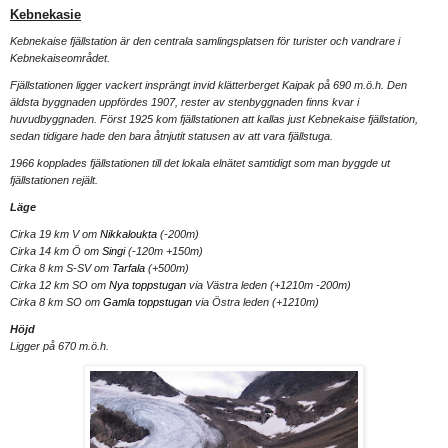
Kebnekasie
Kebnekaise fjällstation är den centrala samlingsplatsen för turister och vandrare i
Kebnekaiseområdet.
Fjällstationen ligger vackert insprängt invid klätterberget Kaipak på 690 m.ö.h. Den
äldsta byggnaden uppfördes 1907, rester av stenbyggnaden finns kvar i
huvudbyggnaden. Först 1925 kom fjällstationen att kallas just Kebnekaise fjällstation,
sedan tidigare hade den bara åtnjutit statusen av att vara fjällstuga.
1966 kopplades fjällstationen till det lokala elnätet samtidigt som man byggde ut
fjällstationen rejält.
Läge
Cirka 19 km V om
Nikkaloukta
(-200m)
Cirka 14 km Ö om
Singi
(-120m +150m)
Cirka 8 km S-SV om
Tarfala
(+500m)
Cirka 12 km SO om
Nya toppstugan
via Västra leden (+1210m -200m)
Cirka 8 km SO om
Gamla toppstugan
via Östra leden (+1210m)
Höjd
Ligger på 670 m.ö.h.